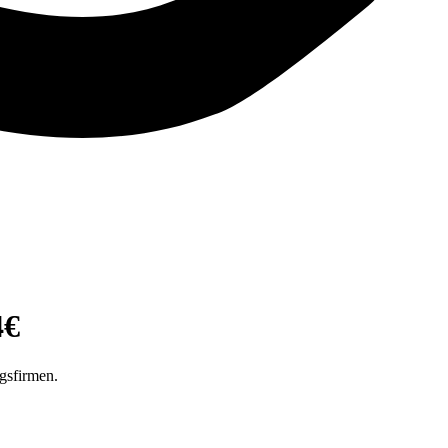
4€
gsfirmen.