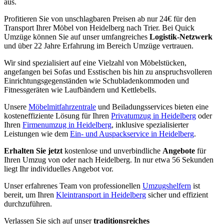
aus.
Profitieren Sie von unschlagbaren Preisen ab nur 24€ für den
Transport Ihrer Möbel von Heidelberg nach Trier. Bei Quick
Umzüge können Sie auf unser umfangreiches
Logistik-Netzwerk
und über 22 Jahre Erfahrung im Bereich Umzüge vertrauen.
Wir sind spezialisiert auf eine Vielzahl von Möbelstücken,
angefangen bei Sofas und Esstischen bis hin zu anspruchsvolleren
Einrichtungsgegenständen wie Schubladenkommoden und
Fitnessgeräten wie Laufbändern und Kettlebells.
Unsere
Möbelmitfahrzentrale
und Beiladungsservices bieten eine
kosteneffiziente Lösung für Ihren
Privatumzug in Heidelberg
oder
Ihren
Firmenumzug in Heidelberg
, inklusive spezialisierter
Leistungen wie dem
Ein- und Auspackservice in Heidelberg
.
Erhalten Sie jetzt
kostenlose und unverbindliche
Angebote
für
Ihren Umzug von oder nach Heidelberg. In nur etwa 56 Sekunden
liegt Ihr individuelles Angebot vor.
Unser erfahrenes Team von professionellen
Umzugshelfern
ist
bereit, um Ihren
Kleintransport in Heidelberg
sicher und effizient
durchzuführen.
Verlassen Sie sich auf unser
traditionsreiches